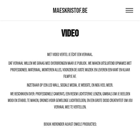
maeskristof.be
VIDEO
MET VIDEO VERTEL JE ÉCHT EEN VERHAAL.
DAT VERHAAL WILLEN WE GRAAG MEE OVERBRENGEN NAAR JE PUBLIEK. WE MAKEN UITSLUITEND OPNAMES MET
PROFESSIONEEL MATERIAAL, MONTEREN ALLES, VOORZIEN DE JUISTE MUZIEK EN LEVEREN EEN KANT EN KLAAR
FILMPJE AF.
INZETBAAR OP EEN LED WALL, SOCIALE MEDIA, JE WEBSITE, EN NOG VEEL MEER.
WE BESCHIKKEN OVER: PROFESSIONELE CAMERA'S, EEN RESEM LICHTSTERKE LENZEN, GIMBALS OM JE BEELDEN
MOOI EN STABIEL TE MAKEN, DRONES VOOR GEWELDIGE LUCHTBEELDEN, EN EEN GROTE DOSIS CREATIVITEIT OM JOU
VERHAAL MEE TE VERTELLEN.
BEKIJK HIERONDER ALVAST ENKELE PRODUCTIES: