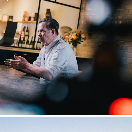
BTS - Niko Caignie x Amouage